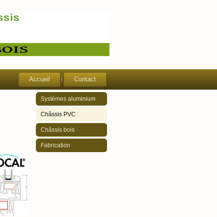
Accueil
Contact
Systèmes aluminium
Châssis PVC
Châssis bois
Fabrication