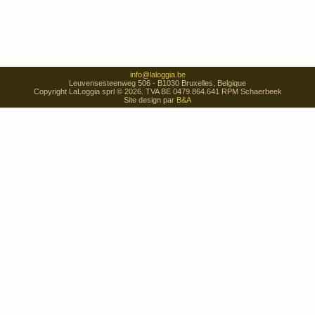
info@laloggia.be
Leuvensesteenweg 506 - B1030 Bruxelles, Belgique
Copyright LaLoggia sprl © 2026. TVA BE 0479.864.641 RPM Schaerbeek
Site design par
B&A