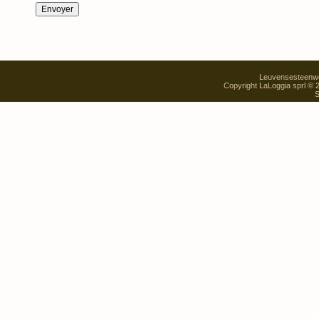
Leuvensesteenweg
Copyright LaLoggia sprl ©
S