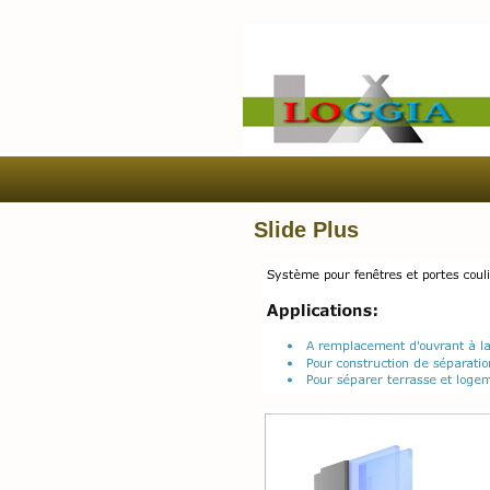
Slide Plus