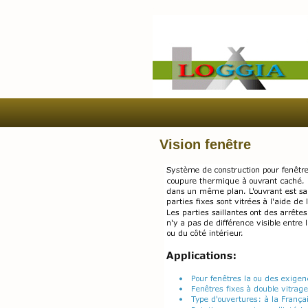
Vision fenêtre