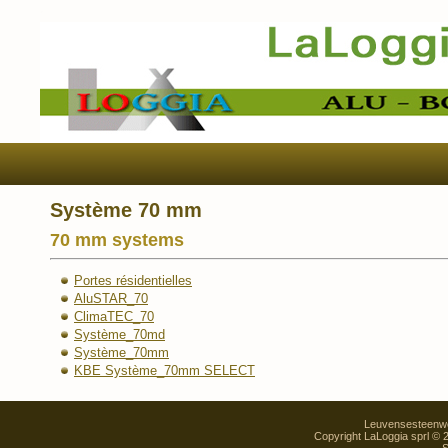
Système 70 mm
70 mm systems
Portes résidentielles
AluSTAR_70
ClimaTEC_70
Système_70md
Système_70mm
KBE Système_70mm SELECT
Leuvensesteenweg
Copyright LaLoggia sprl ©