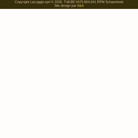
Copyright LaLoggia sprl © 2026. TVA BE 0479.864.641 RPM Schaerbeek
Site design par
B&A