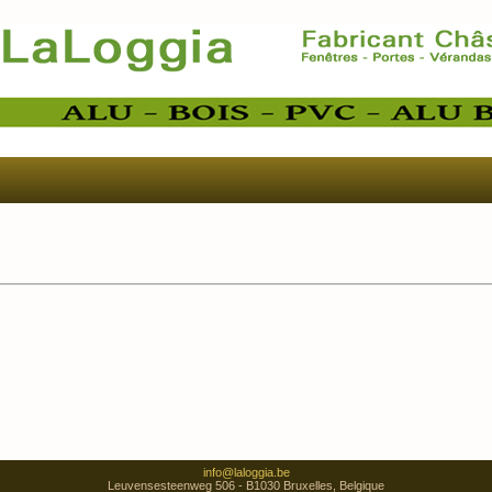
info@laloggia.be
Leuvensesteenweg 506 - B1030 Bruxelles, Belgique